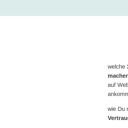
welche
machen,
auf Web
ankomme
wie Du 
Vertra