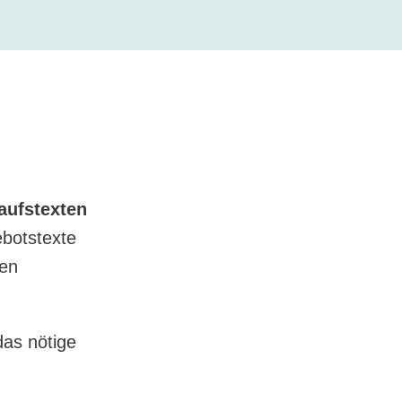
aufstexten
botstexte
nen
das nötige