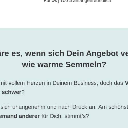
Für 0€ | 100% anfängerfreundlich
re es, wenn sich Dein Angebot ve
wie warme Semmeln?
 mit vollem Herzen in Deinem Business, doch das
V
ir schwer
?
t sich unangenehm und nach Druck an. Am schöns
jemand anderer
für Dich, stimmt’s?