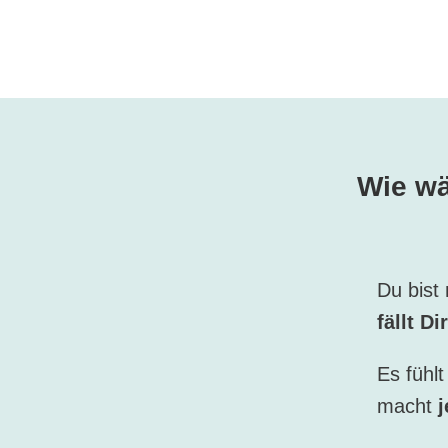
Wie wä
Du bist
fällt D
Es fühl
macht