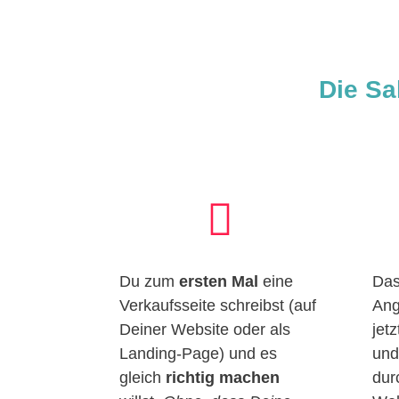
Die Sa

Du zum
ersten Mal
eine
Da
Verkaufsseite schreibst (auf
Ang
Deiner Website oder als
jet
Landing-Page) und es
und
gleich
richtig machen
dur