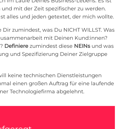
ch im Laufe Deines Business-Lebens. Es ist
n
und mit der Zeit spezifischer zu werden.
st alles und jeden getextet, der mich wollte.
ge Dir zumindest, was Du NICHT WILLST. Was
r Zusammenarbeit mit Deinen Kund:innen?
n?
Definiere
zumindest diese
NEINs
und was
ung und Spezifizierung Deiner Zielgruppe
will keine technischen Dienstleistungen
nmal einen großen Auftrag für eine laufende
iner Technologiefirma abgelehnt.
fgeregt