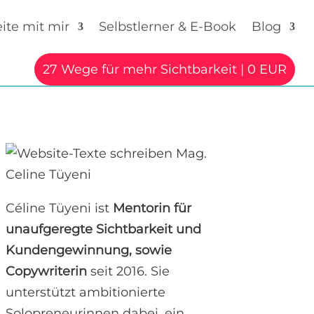
ite mit mir
Selbstlerner & E-Book
Blog
27 Wege für mehr Sichtbarkeit | 0 EUR
Céline Tüyeni ist
Mentorin für
unaufgeregte Sichtbarkeit und
Kundengewinnung, sowie
Copywriterin
seit 2016. Sie
unterstützt ambitionierte
Solopreneurinnen dabei, ein