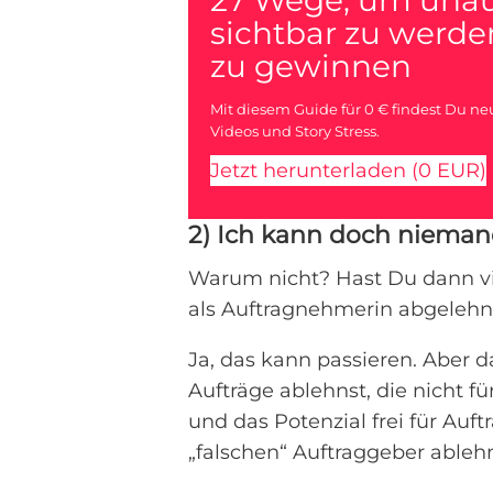
sichtbar zu werd
zu gewinnen
Mit diesem Guide für 0 € findest Du neu
Videos und Story Stress.
Jetzt herunterladen (0 EUR)
2) Ich kann doch niema
Warum nicht? Hast Du dann vi
als Auftragnehmerin abgelehnt
Ja, das kann passieren. Aber 
Aufträge ablehnst, die nicht f
und das Potenzial frei für Auft
„falschen“ Auftraggeber ablehns