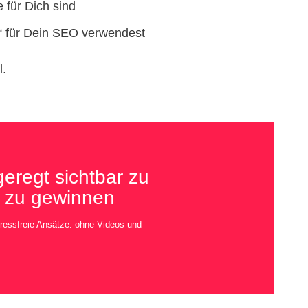
 für Dich sind
“ für Dein SEO verwendest
l.
eregt sichtbar zu
 zu gewinnen
tressfreie Ansätze: ohne Videos und