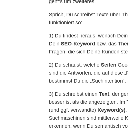
geht’s um zweiteres.
Sprich, Du schreibst Texte über 
funktioniert so:
1) Du findest heraus, wonach Dei
Dein
SEO-Keyword
bzw. das Thema
Fragen, die sich Deine Kunden stel
2) Du schaust, welche
Seiten
Googl
sind die Antworten, die auf diese
bestimmst Du die „Suchintention“, a
3) Du schreibst einen
Text
, der g
besser ist als die angezeigten. Im
(und ggf. verwandte)
Keyword(s)
.
Suchmaschinen sind mittlerweile K
erkennen, wenn Du semantisch vom