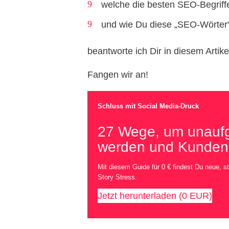
welche die besten SEO-Begriffe
und wie Du diese „SEO-Wörter
beantworte ich Dir in diesem Artike
Fangen wir an!
Schluss mit Social Media-Druck
27 Wege, um unaufg
werden und Kunden
Mit diesem Guide für 0 € findest Du neue, s
Story Stress.
Jetzt herunterladen (0 EUR)